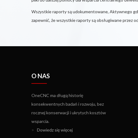
Wszystkie raporty są udokumentowane, Aktywnego gdzi
zapewnić, że wszystkie raporty są obsługiwane przez o
O NAS
OneCNC ma długą historię
konsekwentnych badań i rozwoju, bez
rocznej konserwacji i ukrytych kosztów
wsparcia.
>
Dowiedz się więcej