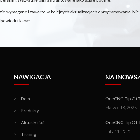
e wymagane i zawarte w kolejnych aktualizacjach oprogramowania. Nie
dpowiedni kanał.
NAWIGACJA
NAJNOWSZ
>
Dom
OneCNC Tip Of T
Marzec 18, 2025
>
Produkty
>
Aktualności
OneCNC Tip Of Th
Luty 11, 2025
>
Trening