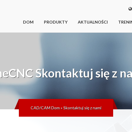
DOM
PRODUKTY
AKTUALNOŚCI
TRENI
neCNC
Skontaktuj się z n
CAD/CAM Dom
»
Skontaktuj się z nami