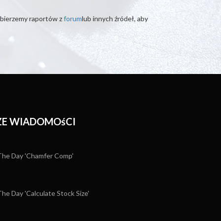
 bierzemy raportów z
forum
lub innych źródeł, aby
E WIADOMOśCI
he Day 'Chamfer Comp'
e Day 'Calculate Stock Size'