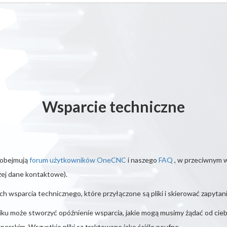
Wsparcie techniczne
 obejmują
forum użytkowników OneCNC
i naszego
FAQ
, w przeciwnym w
ej dane kontaktowe).
 wsparcia technicznego, które przyłączone są pliki i skierować zapytani
ku może stworzyć opóźnienie wsparcia, jakie mogą musimy żądać od ciebi
perskim. Wszystkie pliki są traktowane jako ściśle poufne.