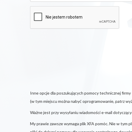
Inne opcje dla poszukujących pomocy technicznej firmy
(w tym miejscu można nabyć oprogramowanie, patrz wyż
Ważne jest przy wysyłaniu wiadomości e-mail dotyczących
My prawie zawsze wymaga plik XFA pomóc. Nie w tym pli
pliki do dalszej pomocy dla wsparcia centralnego dewelo