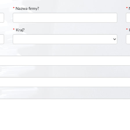
*
Nazwa firmy?
*
*
Kraj?
*