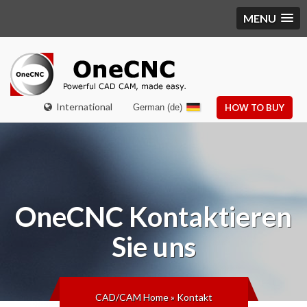
MENU
International
German (de)
HOW TO BUY
OneCNC
Kontaktieren
Sie uns
CAD/CAM Home
»
Kontakt