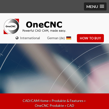
MENU
International
German (de)
HOW TO BUY
CAD/CAM Home
»
Produkte & Features
»
OneCNC Produkte
»
CAD