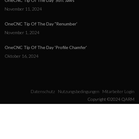
OneCNC Tip Of The Day 'Soft Jaws'
November 11, 2024
OneCNC Tip Of The Day "Renumber'
November 1, 2024
OneCNC Tip Of The Day 'Profile Chamfer'
Oktober 16, 2024
Datenschutz
Nutzungsbedingungen
Mitarbeiter Login
Copyright ©2024 QARM