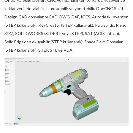
OneCNC Solid Design, CNC'ye hazırlanırken tel kafes, yüzeyler ve
katılar verilerini alabilir, oluşturabilir ve yönetebilir. OneCNC Solid
Design CAD dosyalarını CAD, DWG, DXF, IGES, Autodesk Inventor
(STEP kullanarak), KeyCreator (STEP kullanarak), Parasolids, Rhino
3DM, SOLIDWORKS (SLDPRT veya STEP), SAT (ACIS katıları),
Solid Edge'den okuyabilir (STEP kullanarak), SpaceClaim Dosyaları
(STEP kullanarak), STEP, STL ve VDA.