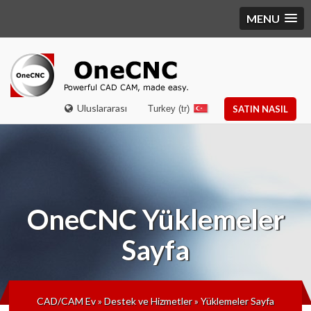
MENU
Uluslararası
Turkey (tr)
SATIN NASIL
OneCNC
Yüklemeler
Sayfa
CAD/CAM Ev
»
Destek ve Hizmetler
»
Yüklemeler Sayfa