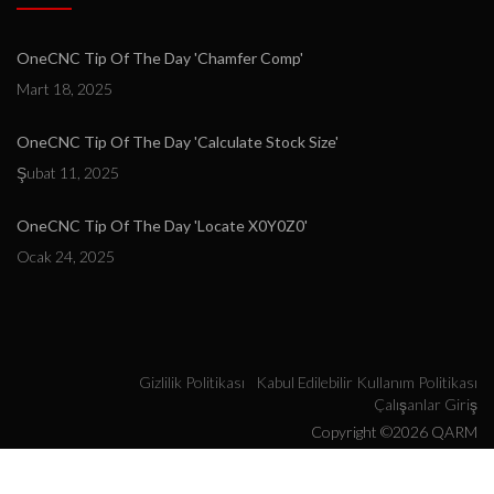
OneCNC Tip Of The Day 'Chamfer Comp'
Mart 18, 2025
OneCNC Tip Of The Day 'Calculate Stock Size'
Şubat 11, 2025
OneCNC Tip Of The Day 'Locate X0Y0Z0'
Ocak 24, 2025
Gizlilik Politikası
Kabul Edilebilir Kullanım Politikası
Çalışanlar Giriş
Copyright ©2026 QARM