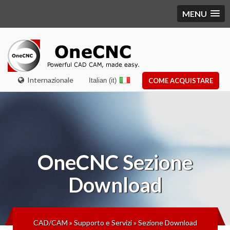
MENU
Internazionale
Italian (it)
COME ACQUISTARE
OneCNC
Sezione
Download
CAD/CAM
»
Supporto e Servizi
»
Sezione Download