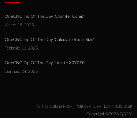
OneCNC Tip Of The Day 'Chamfer Comp'
Marzo 18, 2025
OneCNC Tip Of The Day 'Calculate Stock Size'
Febbraio 11, 2025
OneCNC Tip Of The Day 'Locate X0Y0Z0'
Gennaio 24, 2025
Politica sulla privacy
Politica d' Uso
Login dello staff
Copyright ©2026 QARM