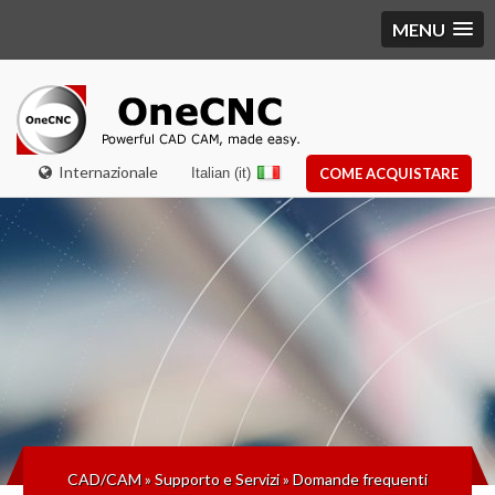
MENU
Internazionale
Italian (it)
COME ACQUISTARE
CAD/CAM
»
Supporto e Servizi
»
Domande frequenti