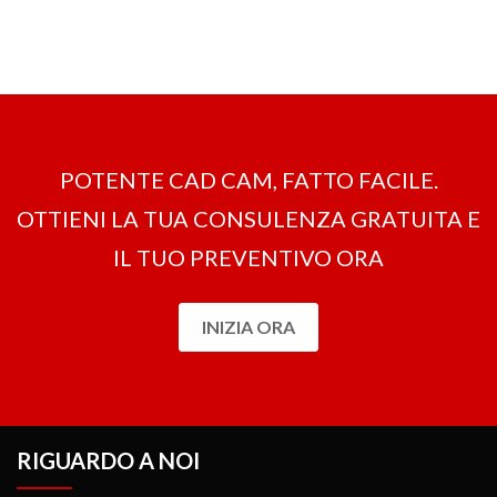
Sì, con la tecnologia avanzata ad Alta Velocità di OneCNC è
possibile risparmiare fino al 70%
sui tempi di lavorazione.
OneCNC non è stato solo un pioniere in questo: la include anche
come funzione standard in tutti i pacchetti di Fresatura e non vi è
alcuna necessità di acquistare moduli aggiuntivi.
POTENTE CAD CAM, FATTO FACILE.
OTTIENI LA ​​TUA CONSULENZA GRATUITA E
IL TUO PREVENTIVO ORA
INIZIA ORA
RIGUARDO A NOI