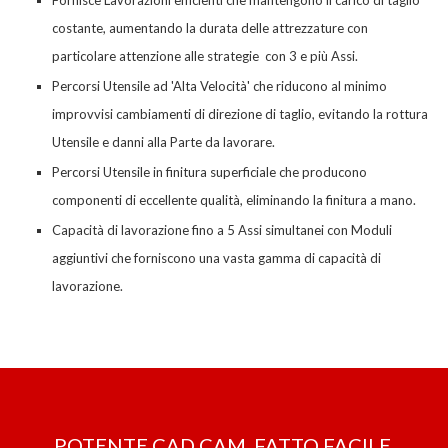
Fornisce Lavorazioni efficienti che mantengono il carico di taglio
costante, aumentando la durata delle attrezzature con
particolare attenzione alle strategie con 3 e
più
Assi.
Percorsi Utensile ad 'Alta Velocità' che riducono al minimo
improvvisi cambiamenti di direzione di taglio, evitando la rottura
Utensile e danni alla Parte da lavorare.
Percorsi Utensile
in finitura superficiale
che producono
componenti di
eccellente
qualità, eliminando la finitura a mano.
Capacità di lavorazione fino a 5 Assi simultanei con Moduli
aggiuntivi che forniscono una vasta gamma di capacità di
lavorazione.
POTENTE CAD CAM, FATTO FACILE.