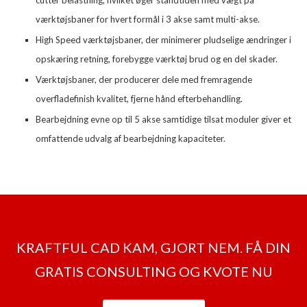
cutter belastning, hvilket øger standtiden med vægt på
værktøjsbaner for hvert formål i 3 akse samt multi-akse.
High Speed værktøjsbaner, der minimerer pludselige ændringer i
opskæring retning, forebygge værktøj brud og en del skader.
Værktøjsbaner, der producerer dele med fremragende
overfladefinish kvalitet, fjerne hånd efterbehandling.
Bearbejdning evne op til 5 akse samtidige tilsat moduler giver et
omfattende udvalg af bearbejdning kapaciteter.
KRAFTFUL CAD KAM, GJORT NEM. FÅ DIN
GRATIS CONSULTING OG KVOTE NU