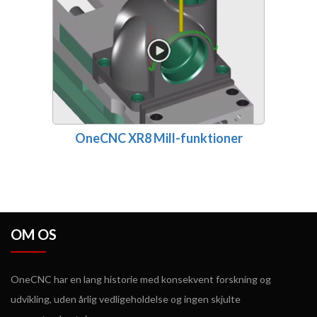
OneCNC XR8 Mill-funktioner
OM OS
OneCNC har en lang historie med konsekvent forskning og
udvikling, uden årlig vedligeholdelse og ingen skjulte