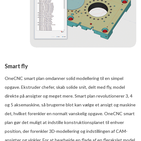
Smart fly
OneCNC smart plan omdanner solid modellering til en simpel
opgave. Ekstruder chefer, skab solide snit, delt med fly, model
direkte på ansigter og meget mere. Smart plan revolutionerer 3, 4
og 5 aksemaskine, så brugerne blot kan vælge et ansigt og maskine
det, hvilket forenkler en normalt vanskelig opgave. OneCNC smart
plan gør det muligt at indstille konstruktionsplanet til enhver
position, der forenkler 3D-modellering og indstillingen af CAM-
ansigter og vinkler. For at bearbejde en flade af en flerakslet model