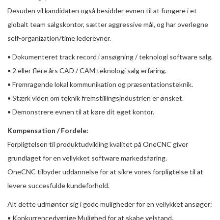
Desuden vil kandidaten også besidder evnen til at fungere i et
globalt team salgskontor, sætter aggressive mål, og har overlegne
self-organization/time lederevner.
• Dokumenteret track record i ansøgning / teknologi software salg.
• 2 eller flere års CAD / CAM teknologi salg erfaring.
• Fremragende lokal kommunikation og præsentationsteknik.
• Stærk viden om teknik fremstillingsindustrien er ønsket.
• Demonstrere evnen til at køre dit eget kontor.
Kompensation / Fordele:
Forpligtelsen til produktudvikling kvalitet på OneCNC giver
grundlaget for en vellykket software markedsføring.
OneCNC tilbyder uddannelse for at sikre vores forpligtelse til at
levere succesfulde kundeforhold.
Alt dette udmønter sig i gode muligheder for en vellykket ansøger:
• Konkurrencedygtige Mulighed for at skabe velstand.