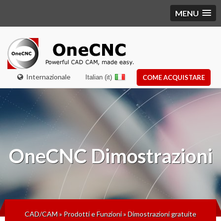
MENU
Internazionale
Italian (it)
COME ACQUISTARE
OneCNC
Dimostrazioni
CAD/CAM
»
Prodotti e Funzioni
»
Dimostrazioni gratuite