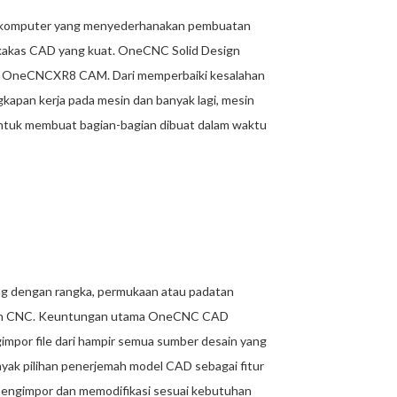
n komputer yang menyederhanakan pembuatan
rkakas CAD yang kuat. OneCNC Solid Design
usi OneCNCXR8 CAM. Dari memperbaiki kesalahan
kapan kerja pada mesin dan banyak lagi, mesin
untuk membuat bagian-bagian dibuat dalam waktu
g dengan rangka, permukaan atau padatan
sinan CNC. Keuntungan utama OneCNC CAD
mpor file dari hampir semua sumber desain yang
ak pilihan penerjemah model CAD sebagai fitur
t mengimpor dan memodifikasi sesuai kebutuhan