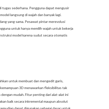
di tugas sederhana. Pengguna dapat mengusir
odel langsung di wajah dan banyak lagi.
dang yang sama. Pesawat pintar merevolusi
gguna untuk hanya memilih wajah untuk bekerja
nstruksi model karena sudut secara otomatis
hkan untuk membuat dan mengedit garis,
D, kemampuan 3D menawarkan fleksibilitas tak
ngan mudah. Fitur penting dari alat-alat ini
kan baik secara inkremental maupun absolut
a kemudian dapat digunakan sebagai dasar untuk