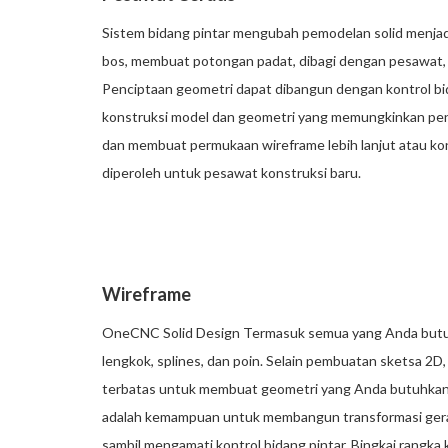
Sistem bidang pintar mengubah pemodelan solid menja
bos, membuat potongan padat, dibagi dengan pesawat, m
Penciptaan geometri dapat dibangun dengan kontrol bi
konstruksi model dan geometri yang memungkinkan pen
dan membuat permukaan wireframe lebih lanjut atau ko
diperoleh untuk pesawat konstruksi baru.
Wireframe
OneCNC Solid Design Termasuk semua yang Anda butu
lengkok, splines, dan poin. Selain pembuatan sketsa 2
terbatas untuk membuat geometri yang Anda butuhkan de
adalah kemampuan untuk membangun transformasi gera
sambil mengamati kontrol bidang pintar. Bingkai rangk