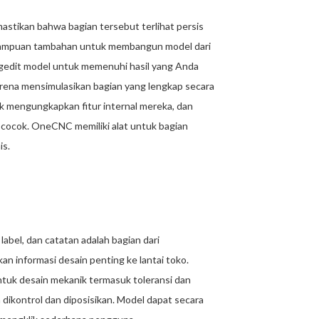
tikan bahwa bagian tersebut terlihat persis
emampuan tambahan untuk membangun model dari
gedit model untuk memenuhi hasil yang Anda
arena mensimulasikan bagian yang lengkap secara
uk mengungkapkan fitur internal mereka, dan
 cocok. OneCNC memiliki alat untuk bagian
is.
bel, dan catatan adalah bagian dari
n informasi desain penting ke lantai toko.
tuk desain mekanik termasuk toleransi dan
 dikontrol dan diposisikan. Model dapat secara