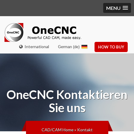
MENU
International
German (de)
HOW TO BUY
OneCNC
Kontaktieren
Sie uns
CAD/CAM Home
»
Kontakt