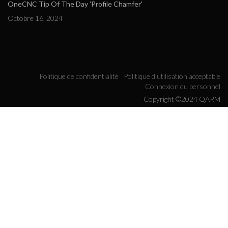
OneCNC Tip Of The Day 'Profile Chamfer'
Octobre 16, 2024
Politique de confidentialité
Politique d'utilisation acceptable
Connexion du personnel
Copyright ©2024 QARM