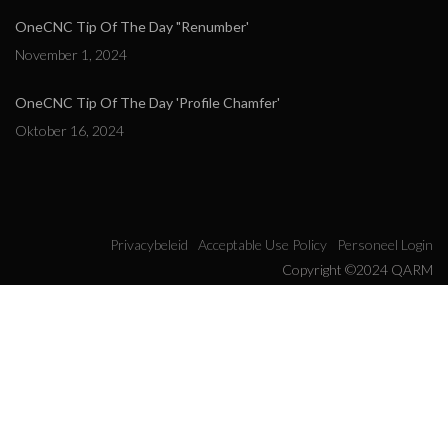
OneCNC Tip Of The Day "Renumber'
November 1, 2024
OneCNC Tip Of The Day 'Profile Chamfer'
Oktober 16, 2024
Privacybeleid
Acceptable Use Policy
Personeel Login
Copyright ©2024 QARM