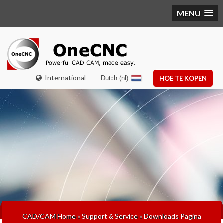
MENU
International
Dutch (nl)
HOE TE KOPEN
CAD/CAM Home
»
Support & Service
»
Downloads Pagina