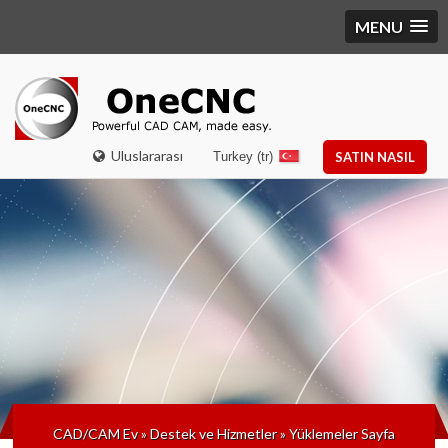
MENU
Uluslararası
Turkey (tr)
SATIN NASIL
CAD/CAM Ev
»
Destek ve Hizmetler
»
Yüklemeler Sayfa