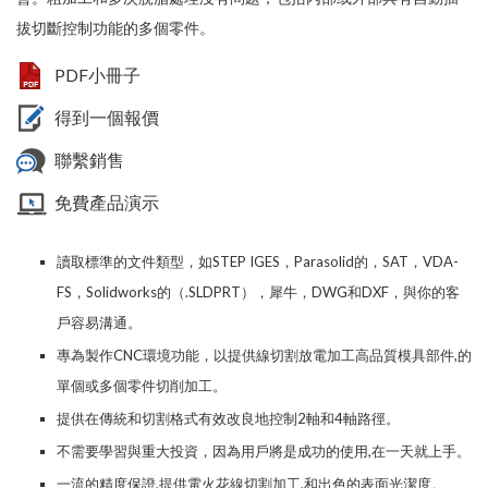
拔切斷控制功能的多個零件。
PDF小冊子
得到一個報價
聯繫銷售
免費產品演示
讀取標準的文件類型，如STEP IGES，Parasolid的，SAT，VDA-
FS，Solidworks的（.SLDPRT），犀牛，DWG和DXF，與你的客
戶容易溝通。
專為製作CNC環境功能，以提供線切割放電加工高品質模具部件,的
單個或多個零件切削加工。
提供在傳統和切割格式
有效
改良地控制2軸和4軸路徑。
不需要學習與重大投資，因為用戶將是成功的使用,在一天就上手。
一流的精度保證,提供電火花線切割加工,和出色的表面光潔度。