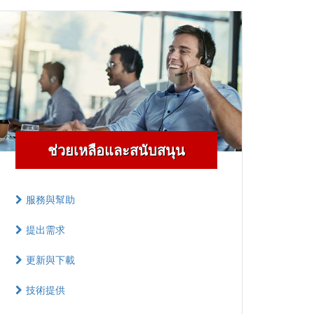
ช่วยเหลือและสนับสนุน
服務與幫助
提出需求
更新與下載
技術提供