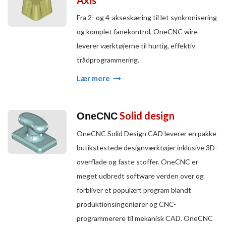
Axis
Fra 2- og 4-akseskæring til let synkronisering
og komplet fanekontrol, OneCNC wire
leverer værktøjerne til hurtig, effektiv
trådprogrammering.
Lær mere
Solid design
OneCNC
OneCNC Solid Design CAD leverer en pakke
butikstestede designværktøjer inklusive 3D-
overflade og faste stoffer. OneCNC er
meget udbredt software verden over og
forbliver et populært program blandt
produktionsingeniører og CNC-
programmerere til mekanisk CAD. OneCNC