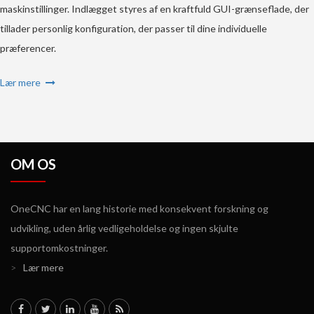
maskinstillinger. Indlægget styres af en kraftfuld GUI-grænseflade, der
tillader personlig konfiguration, der passer til dine individuelle
præferencer.
Lær mere
OM OS
OneCNC har en lang historie med konsekvent forskning og
udvikling, uden årlig vedligeholdelse og ingen skjulte
supportomkostninger.
>
Lær mere